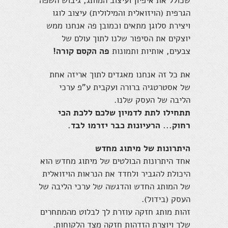
שכולל את איפיון ועיצוב המותג, גיבוש השפה
הגרפית (הויזואלית והמילולית) עיצוב לוגו
ויצירת סלוגן מתאים וכמובן פה אנחנו ממש
יוצקים את הסיפור שלנו לתוך עולם של
צבעים, אותיות ותמונות
פה הקסם קורה!
את כל זה אנחנו מאגדים לתוך אריזה אחת
של אסטרטגיה ברורה ועקבית ע"פ ערכי
הליבה של העסק שלנו.
תתחילו לתת לדמיון שלכם ללכת הכי
רחוק... הרעיונות כבר יזרמו לבד.
היתרונות של מיתוג מחדש
אחד היתרונות הבולטים של מיתוג מחדש הוא
היכולת להגביר ולחדד את הנראות הויזואלית
של המותג החדש והדגשה של ערכי הליבה של
העסק (בידול).
זהות מותג חזקה עוזרת לך לבלוט מהמתחרים
שלך ויוצרת הזדהות חזקה מצד הלקוחות.