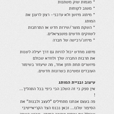
* מגמות שוק משתנות
* משוב לקוחות
* מיתוג מיושן ולא עדכני- רצון לרענן את
המותג
* השקת מוצר/שירות חדש או התרחבות
לשווקים חדשים פוטנציאלים.
* מיזוג/רכישה של חברה
מיתוג מחדש יכול להיות גם דרך יעילה לשנות
את תרבות החברה שלך ולוודא שכולם
מיושרים תחת חזון אחד, מה שיעזור בשימור
העובדים ומשיכת כשרונות חדשים.
עיצוב ובניית המותג
אין ספק כי זה השלב הכי כיפי בכל התהליך...
!
פה בעצם אנחנו מתחילים "לעצב ולבנות" את
הסיפור שלנו... וכאן נכנס הצד הקריאייטיבי