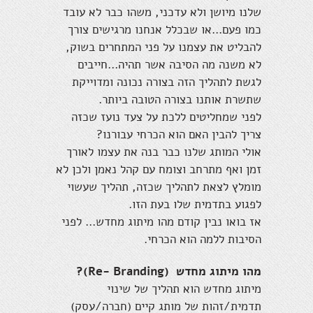
שלנו מיושן ולא עדכני, משהו כבר לא עובד
כמו פעם...או שבכלל אנחנו מרגישים צורך
להבליט את עצמנו על פני המתחרים בשוק,
לא משנה מה הסיבה אשר תהיה...חייבים
לגשת לתהליך הזה בצורה נכונה ומדוייקת
שתשרת אותנו בצורה הטובה ביותר.
לפני שמחליטים ללכת על צעד נועז שכזה
צריך להבין האם הוא הכרחי עבורנו?
אולי המותג שלנו כבר בנה את עצמו לאורך
זמן ואף מתרחב וצומח עם קהל נאמן ולכן לא
מומלץ לצאת לתהליך שכזה, תהליך שעשוי
לפגוע בתדמית שלו בעת הזו.
אז בואו נבין קודם מהו מיתוג מחדש... לפני
הסיבות ללמה הוא הכרחי.
מהו מיתוג מחדש (Re- Branding)?
מיתוג מחדש הוא תהליך של שינוי
תדמית/זהות של מותג קיים (חברה/עסק)