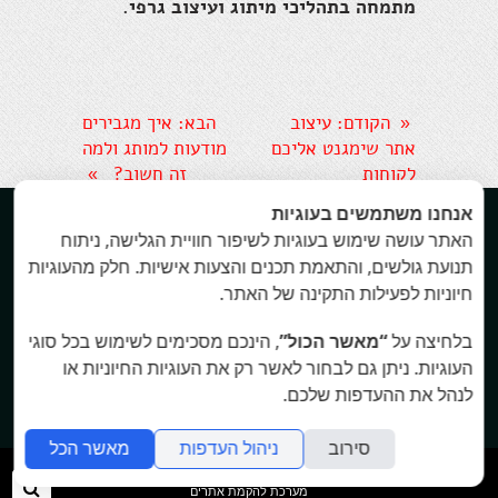
מתמחה בתהליכי מיתוג ועיצוב גרפי.
הקודם
: עיצוב
הבא
: איך מגבירים
«
אתר שימגנט אליכם
מודעות למותג ולמה
לקוחות
זה חשוב?
»
אנחנו משתמשים בעוגיות


האתר עושה שימוש בעוגיות לשיפור חוויית הגלישה, ניתוח
תנועת גולשים, והתאמת תכנים והצעות אישיות. חלק מהעוגיות
All rights reserved Keren A. Branding. 2016
חיוניות לפעילות התקינה של האתר.
בלחיצה על
“מאשר הכול”
, הינכם מסכימים לשימוש בכל סוגי
העוגיות. ניתן גם לבחור לאשר רק את העוגיות החיוניות או
לנהל את ההעדפות שלכם.
סירוב
ניהול העדפות
מאשר הכל
folyou
חיפ
מערכת להקמת אתרים