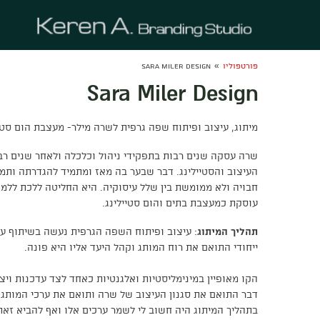
»
פורטפוליו
Sara Miler Design
Sara Miler Design
מיתוג, עיצוב ופיתוח שפה גרפית לשרה מילר- מעצבת הום סטיי
שרה עסקה שנים רבות בתפקידי ניהול וכלכלה ולאחר שנים ר
העיצוב והסטיילינג. דבר שבער בה מאז ומתמיד להגדרתה ות
חבויה ולא ממומשת בין שלל עיסוקיה. היא החליטה ללכת ללמ
עוסקת כמעצבת בתים והום סטיילינג.
תהליך המיתוג
: עיצוב ופיתוח השפה הגרפית נעשה בשיתוף עם
ייחודי התואם את רוח המותג וקהל היעד אליו היא פונה.
הקו מאופיין במינימליסטיות ואלגנטיות כאחד לצד עדכנות ויצי
דבר התואם את סגנון העיצוב של שרה ותואם את ערכי המותג.
בתהליך המיתוג היה חשוב לי לשמר ערכים אלו ואף להביא זאת ל