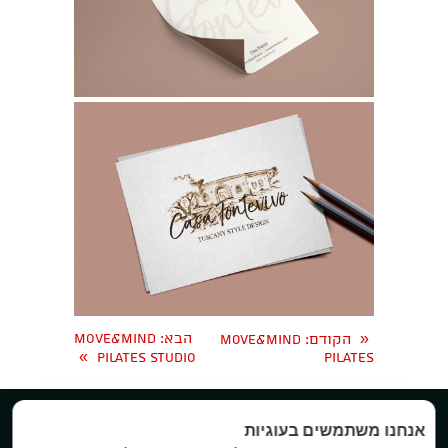
«
הבא
: MOVE&MIND
הקודם
: Move&Mind
»
PILATES STUDIO
Pilates


אנחנו משתמשים בעוגיות