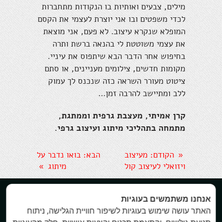
מילים, צבעים ואותיות בו הנקודות מתחברות
לכדי משפטים ובו אני יוצרת לעצמי את הקסם
המופלא שנקרא עיצוב. לא פעם, אני מוצאת
את עצמי משוטטת לי בהנאה ברשת ותרה
בחיפוש אחר הדבר הבא שיתפוס את עיניי.
מקומות חדשים, צילומים מעניינים, או סתם
ציטוט מעורר השראה כזה שנכנס לך עמוק
ללב ומתיישב להרבה זמן...
קרן אמיתי, מעצבת גרפית וממתגת,
מתמחה בתהליכי מיתוג ועיצוב גרפי.
הקודם
: מעיצוב
הבא
: בואו נדבר על
«
ויזואלי לעיצוב קול
מיתוג
»


אנחנו משתמשים בעוגיות
האתר עושה שימוש בעוגיות לשיפור חוויית הגלישה, ניתוח
All rights reserved Keren A. Branding. 2016